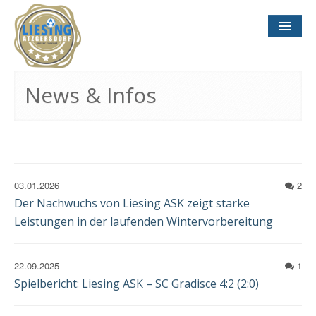
NEWS
& INFOS
News & Infos
SOCCER CONCEPT
FÜR VEREINE
TERMINE
UND SPIELTAGE
03.01.2026
2
Der Nachwuchs von Liesing ASK zeigt starke
Leistungen in der laufenden Wintervorbereitung
22.09.2025
1
KONTAKT
IMPRESSUM
Spielbericht: Liesing ASK – SC Gradisce 4:2 (2:0)
DATENSCHUTZ