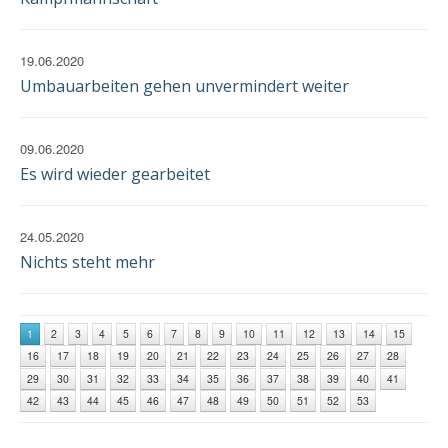
19.06.2020
Umbauarbeiten gehen unvermindert weiter
09.06.2020
Es wird wieder gearbeitet
24.05.2020
Nichts steht mehr
1
2
3
4
5
6
7
8
9
10
11
12
13
14
15
16
17
18
19
20
21
22
23
24
25
26
27
28
29
30
31
32
33
34
35
36
37
38
39
40
41
42
43
44
45
46
47
48
49
50
51
52
53