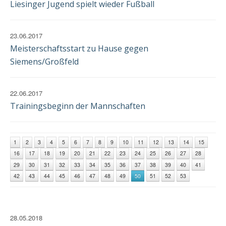
Liesinger Jugend spielt wieder Fußball
23.06.2017
Meisterschaftsstart zu Hause gegen
Siemens/Großfeld
22.06.2017
Trainingsbeginn der Mannschaften
1
2
3
4
5
6
7
8
9
10
11
12
13
14
15
16
17
18
19
20
21
22
23
24
25
26
27
28
29
30
31
32
33
34
35
36
37
38
39
40
41
42
43
44
45
46
47
48
49
50
51
52
53
28.05.2018