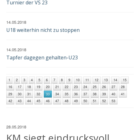
Turnier der VS 23
14.05.2018
U18 weiterhin nicht zu stoppen
14.05.2018
Tapfer dagegen gehalten-U23
1
2
3
4
5
6
7
8
9
10
11
12
13
14
15
16
17
18
19
20
21
22
23
24
25
26
27
28
29
30
31
32
33
34
35
36
37
38
39
40
41
42
43
44
45
46
47
48
49
50
51
52
53
28.05.2018
KM siegt eindrucksvoll