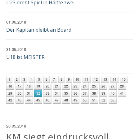
U23 dreht Spiel in Hälfte zwei
01.06.2018
Der Kapitän bleibt an Board
31.05.2018
U18 ist MEISTER
1
2
3
4
5
6
7
8
9
10
11
12
13
14
15
16
17
18
19
20
21
22
23
24
25
26
27
28
29
30
31
32
33
34
35
36
37
38
39
40
41
42
43
44
45
46
47
48
49
50
51
52
53
28.05.2018
KM siegt eindrucksvoll