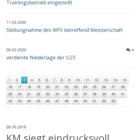
Trainingsbetrieb eingestellt
11.03.2020
Stellungnahme des WFV betreffend Meisterschaft
09.03.2020
4
verdiente Niederlage der U23
1
2
3
4
5
6
7
8
9
10
11
12
13
14
15
16
17
18
19
20
21
22
23
24
25
26
27
28
29
30
31
32
33
34
35
36
37
38
39
40
41
42
43
44
45
46
47
48
49
50
51
52
53
28.05.2018
KM siegt eindrucksvoll