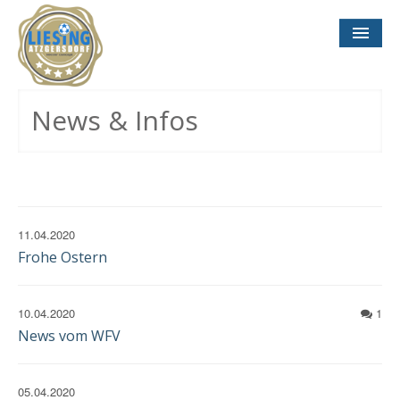
NEWS
& INFOS
News & Infos
SOCCER CONCEPT
FÜR VEREINE
TERMINE
UND SPIELTAGE
11.04.2020
Frohe Ostern
10.04.2020
1
News vom WFV
KONTAKT
IMPRESSUM
DATENSCHUTZ
05.04.2020