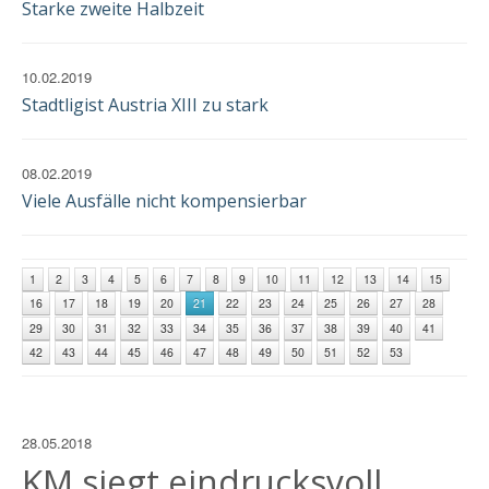
Starke zweite Halbzeit
10.02.2019
Stadtligist Austria XIII zu stark
08.02.2019
Viele Ausfälle nicht kompensierbar
1
2
3
4
5
6
7
8
9
10
11
12
13
14
15
16
17
18
19
20
21
22
23
24
25
26
27
28
29
30
31
32
33
34
35
36
37
38
39
40
41
42
43
44
45
46
47
48
49
50
51
52
53
28.05.2018
KM siegt eindrucksvoll