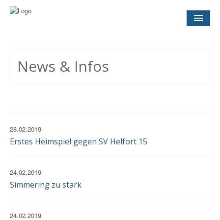
NEWS
& INFOS
News & Infos
SOCCER CONCEPT
FÜR VEREINE
TERMINE
UND SPIELTAGE
28.02.2019
Erstes Heimspiel gegen SV Helfort 15
KONTAKT
IMPRESSUM
24.02.2019
DATENSCHUTZ
EINWILLIGUNG
Simmering zu stark
24.02.2019