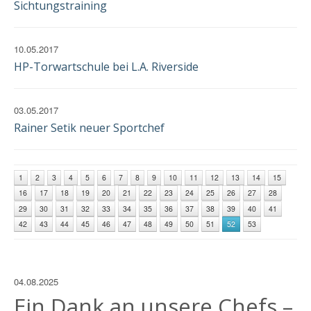
Sichtungstraining
10.05.2017
HP-Torwartschule bei L.A. Riverside
03.05.2017
Rainer Setik neuer Sportchef
1
2
3
4
5
6
7
8
9
10
11
12
13
14
15
16
17
18
19
20
21
22
23
24
25
26
27
28
29
30
31
32
33
34
35
36
37
38
39
40
41
42
43
44
45
46
47
48
49
50
51
52
53
04.08.2025
Ein Dank an unsere Chefs –