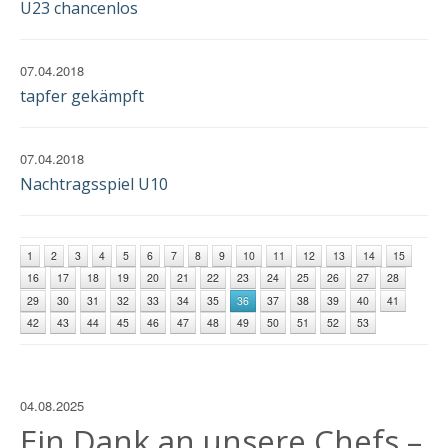
U23 chancenlos
07.04.2018
tapfer gekämpft
07.04.2018
Nachtragsspiel U10
1
2
3
4
5
6
7
8
9
10
11
12
13
14
15
16
17
18
19
20
21
22
23
24
25
26
27
28
29
30
31
32
33
34
35
36
37
38
39
40
41
42
43
44
45
46
47
48
49
50
51
52
53
04.08.2025
Ein Dank an unsere Chefs –