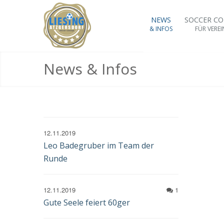
NEWS
SOCCER C
& INFOS
FÜR VEREI
News & Infos
12.11.2019
Leo Badegruber im Team der
Runde
12.11.2019
1
Gute Seele feiert 60ger