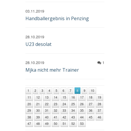
03.11.2019
Handballergebnis in Penzing
28.10.2019
U23 desolat
28.10.2019
1
Mjka nicht mehr Trainer
1
2
3
4
5
6
7
8
9
10
11
12
13
14
15
16
17
18
19
20
21
22
23
24
25
26
27
28
29
30
31
32
33
34
35
36
37
38
39
40
41
42
43
44
45
46
47
48
49
50
51
52
53