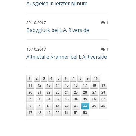
Ausgleich in letzter Minute
20.10.2017
1
Babyglück bei L.A. Riverside
18.10.2017
1
Altmetalle Kranner bei L.A.Riverside
1
2
3
4
5
6
7
8
9
10
11
12
13
14
15
16
17
18
19
20
21
22
23
24
25
26
27
28
29
30
31
32
33
34
35
36
37
38
39
40
41
42
43
44
45
46
47
48
49
50
51
52
53