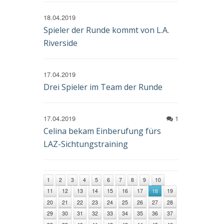
18.04.2019
Spieler der Runde kommt von L.A.
Riverside
17.04.2019
Drei Spieler im Team der Runde
17.04.2019
1
Celina bekam Einberufung fürs
LAZ-Sichtungstraining
1
2
3
4
5
6
7
8
9
10
11
12
13
14
15
16
17
18
19
20
21
22
23
24
25
26
27
28
29
30
31
32
33
34
35
36
37